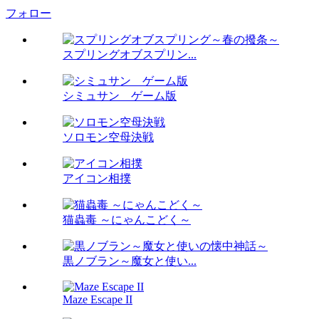
フォロー
スプリングオブスプリン...
シミュサン ゲーム版
ソロモン空母決戦
アイコン相撲
猫蟲毒 ～にゃんこどく～
黒ノブラン～魔女と使い...
Maze Escape II