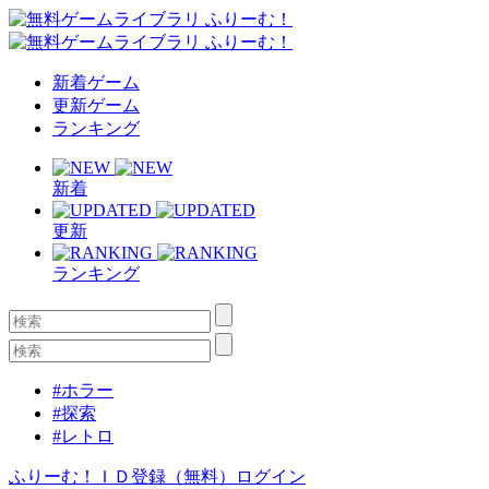
新着ゲーム
更新ゲーム
ランキング
新着
更新
ランキング
#ホラー
#探索
#レトロ
ふりーむ！ＩＤ登録（無料）
ログイン