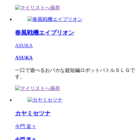
春風戦機エイプリオン
ASUKA
ASUKA
一口で遊べるおバカな超短編ロボットバトルＳＬＧで
す。
カヤミセツナ
今門 楽々
今門 楽々