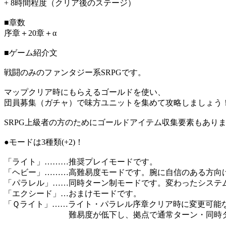
+ 8時間程度（クリア後のステージ）
■章数
序章＋20章＋α
■ゲーム紹介文
戦闘のみのファンタジー系SRPGです。
マップクリア時にもらえるゴールドを使い、
団員募集（ガチャ）で味方ユニットを集めて攻略しましょう
SRPG上級者の方のためにゴールドアイテム収集要素もあり
●モードは3種類(+2)！
「ライト」………推奨プレイモードです。
「ヘビー」………高難易度モードです。腕に自信のある方向
「パラレル」……同時ターン制モードです。変わったシステ
「エクシード」…おまけモードです。
「Ｑライト」……ライト・パラレル序章クリア時に変更可能
難易度が低下し、拠点で通常ターン・同時ターン