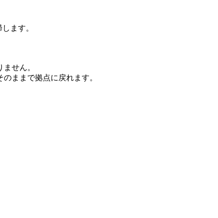
帰します。
りません。
そのままで拠点に戻れます。
。
。
。