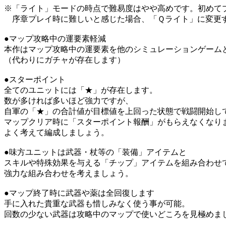
※「ライト」モードの時点で難易度はやや高めです。初めて
序章プレイ時に難しいと感じた場合、「Ｑライト」に変更
●マップ攻略中の運要素軽減
本作はマップ攻略中の運要素を他のシミュレーションゲーム
（代わりにガチャが存在します）
●スターポイント
全てのユニットには「★」が存在します。
数が多ければ多いほど強力ですが、
自軍の「★」の合計値が目標値を上回った状態で戦闘開始し
マップクリア時に「スターポイント報酬」がもらえなくなり
よく考えて編成しましょう。
●味方ユニットは武器・杖等の「装備」アイテムと
スキルや特殊効果を与える「チップ」アイテムを組み合わせ
強力な組み合わせを考えましょう。
●マップ終了時に武器や薬は全回復します
手に入れた貴重な武器も惜しみなく使う事が可能。
回数の少ない武器は攻略中のマップで使いどころを見極めま