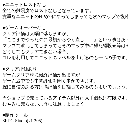
●ユニットロストなし
全ての難易度でロストなしとなっています。
貴重なユニットのHPが0になってしまっても次のマップで復
●ゲームオーバーなし
クリア評価は大幅に落ちますが、
「ここまでやったのに最初からやり直し……」という事はあ
マップで敗北してしまってもそのマップ中に得た経験値等は
どうしてもクリアできない場合、
コレを利用してユニットのレベルを上げるのも一つの手です
●クリア評価あり
ゲームクリア時に最終評価が出ますが、
ゲーム途中でも中間評価を聞く事ができます。
腕に自信のある方は高評価を目指してみるのもよいでしょう
※ショップで売っているアイテム以外は入手個数は有限です
むやみに売らないように注意しましょう。
■制作ツール
SRPG Studio(v1.205)