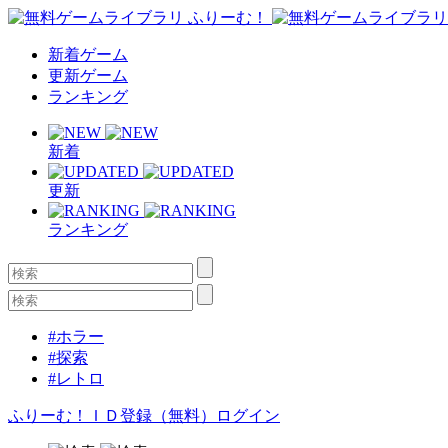
新着ゲーム
更新ゲーム
ランキング
新着
更新
ランキング
#ホラー
#探索
#レトロ
ふりーむ！ＩＤ登録（無料）
ログイン