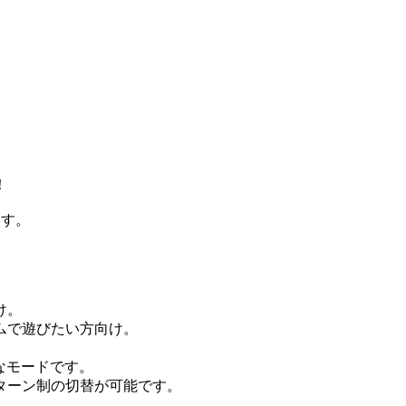
！
ます。
け。
ムで遊びたい方向け。
なモードです。
制の切替が可能です。