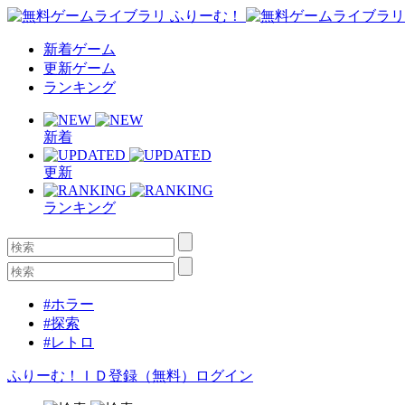
新着ゲーム
更新ゲーム
ランキング
新着
更新
ランキング
#ホラー
#探索
#レトロ
ふりーむ！ＩＤ登録（無料）
ログイン