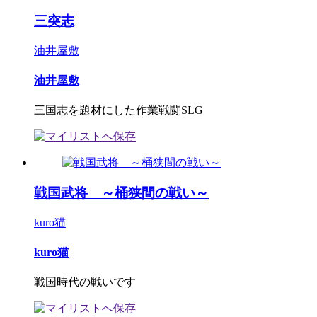
三突志
油井屋敷
油井屋敷
三国志を題材にした作業戦闘SLG
戦国武将 ～桶狭間の戦い～
kuro猫
kuro猫
戦国時代の戦いです