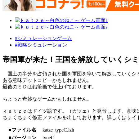
#シミュレーションゲーム
#戦略シミュレーション
帝国軍が来た！王国を解放していくシ
国土の半分を占領された国を軍団を率いて解放していくシミ
ある意味デットコピーかもしれません。
最後のＥＤは鉛筆画で仕上げております。
ちょっと奇妙なゲームかもしれません。
ｋａｔｚｅはドイツ語です。（カツェ）と発音します。意味
ちょくちょく修正ファイルを出しております。詳しくはサイ
■ファイル名
katze_typeC.lzh
■バージョン
typeC