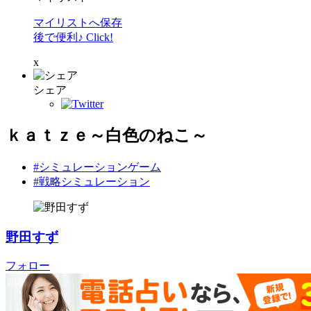
マイリストへ保存
後で便利♪ Click!
x
シェア
ｋａｔｚｅ～白色のねこ～
#シミュレーションゲーム
#戦略シミュレーション
野田すず
フォロー