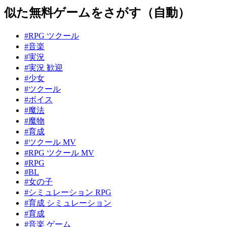
似た無料ゲームをさがす（自動）
#RPG ツクール
#音楽
#実況
#実況 歓迎
#少女
#ツクール
#ボイス
#魔法
#魔物
#育成
#ツクール MV
#RPG ツクール MV
#RPG
#BL
#女の子
#シミュレーション RPG
#育成 シミュレーション
#育成
#音楽 ゲーム