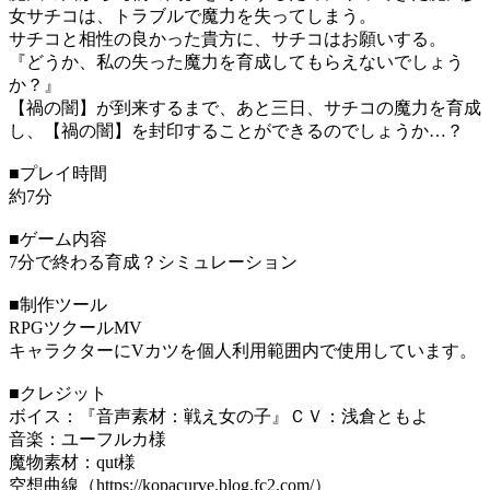
女サチコは、トラブルで魔力を失ってしまう。
サチコと相性の良かった貴方に、サチコはお願いする。
『どうか、私の失った魔力を育成してもらえないでしょう
か？』
【禍の闇】が到来するまで、あと三日、サチコの魔力を育成
し、【禍の闇】を封印することができるのでしょうか…？
■プレイ時間
約7分
■ゲーム内容
7分で終わる育成？シミュレーション
■制作ツール
RPGツクールMV
キャラクターにVカツを個人利用範囲内で使用しています。
■クレジット
ボイス：『音声素材：戦え女の子』ＣＶ：浅倉ともよ
音楽：ユーフルカ様
魔物素材：qut様
空想曲線（https://kopacurve.blog.fc2.com/）