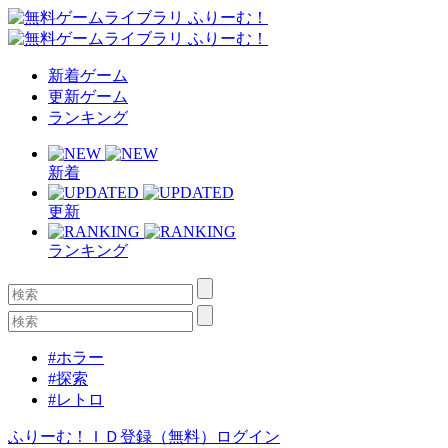
新着ゲーム
更新ゲーム
ランキング
新着
更新
ランキング
#ホラー
#探索
#レトロ
ふりーむ！ＩＤ登録（無料）
ログイン