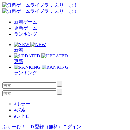
新着ゲーム
更新ゲーム
ランキング
新着
更新
ランキング
#ホラー
#探索
#レトロ
ふりーむ！ＩＤ登録（無料）
ログイン