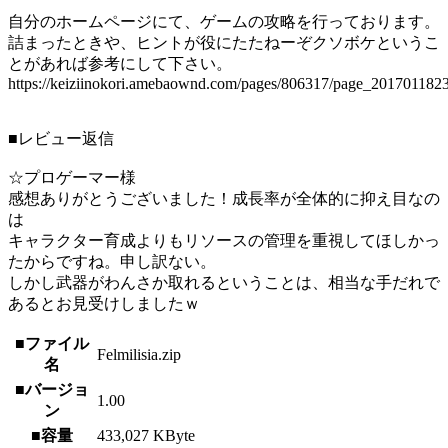
自分のホームページにて、ゲームの攻略を行っております。
詰まったときや、ヒントが役にたたねーぞクソボケというこ
とがあれば参考にして下さい。
https://keiziinokori.amebaownd.com/pages/806317/page_201701182
■レビュー返信
☆プロゲーマー様
感想ありがとうございました！成長率が全体的に抑え目なの
は
キャラクター育成よりもリソースの管理を重視してほしかっ
たからですね。申し訳ない。
しかし武器がわんさか取れるということは、相当な手だれで
あるとお見受けしましたｗ
■ファイル
Felmilisia.zip
名
■バージョ
1.00
ン
■容量
433,027 KByte