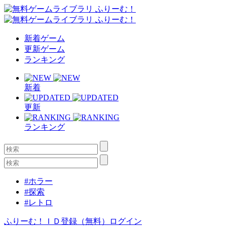
新着ゲーム
更新ゲーム
ランキング
新着
更新
ランキング
#ホラー
#探索
#レトロ
ふりーむ！ＩＤ登録（無料）
ログイン