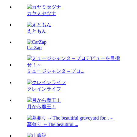
カヤミセツナ
えともん
CarZap
ミュージシャン２～プロ...
クレインライフ
月から魔王！
墓参り ～The beautiful ...