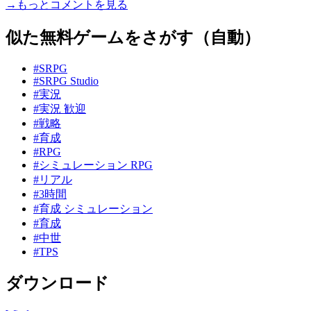
→もっとコメントを見る
似た無料ゲームをさがす（自動）
#SRPG
#SRPG Studio
#実況
#実況 歓迎
#戦略
#育成
#RPG
#シミュレーション RPG
#リアル
#3時間
#育成 シミュレーション
#育成
#中世
#TPS
ダウンロード