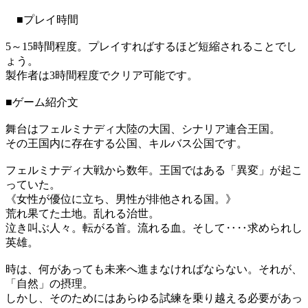
■プレイ時間
5～15時間程度。プレイすればするほど短縮されることでし
ょう。
製作者は3時間程度でクリア可能です。
■ゲーム紹介文
舞台はフェルミナディ大陸の大国、シナリア連合王国。
その王国内に存在する公国、キルバス公国です。
フェルミナディ大戦から数年。王国ではある「異変」が起こ
っていた。
《女性が優位に立ち、男性が排他される国。》
荒れ果てた土地。乱れる治世。
泣き叫ぶ人々。転がる首。流れる血。そして‥‥求められし
英雄。
時は、何があっても未来へ進まなければならない。それが、
「自然」の摂理。
しかし、そのためにはあらゆる試練を乗り越える必要があっ