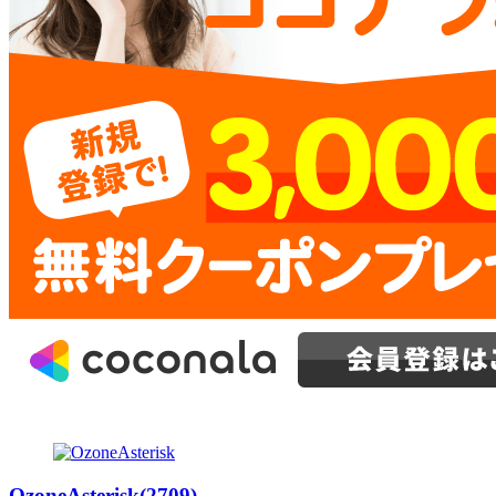
OzoneAsterisk(2709)