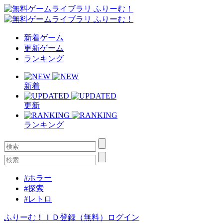
新着ゲーム
更新ゲーム
ランキング
新着
更新
ランキング
#ホラー
#探索
#レトロ
ふりーむ！ＩＤ登録（無料）
ログイン