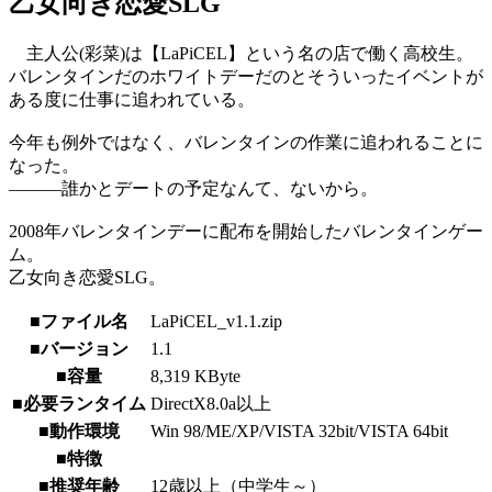
乙女向き恋愛SLG
主人公(彩菜)は【LaPiCEL】という名の店で働く高校生。
バレンタインだのホワイトデーだのとそういったイベントが
ある度に仕事に追われている。
今年も例外ではなく、バレンタインの作業に追われることに
なった。
―――誰かとデートの予定なんて、ないから。
2008年バレンタインデーに配布を開始したバレンタインゲー
ム。
乙女向き恋愛SLG。
■ファイル名
LaPiCEL_v1.1.zip
■バージョン
1.1
■容量
8,319 KByte
■必要ランタイム
DirectX8.0a以上
■動作環境
Win 98/ME/XP/VISTA 32bit/VISTA 64bit
■特徴
■推奨年齢
12歳以上（中学生～）