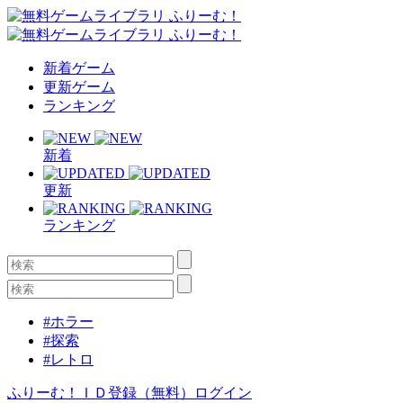
新着ゲーム
更新ゲーム
ランキング
新着
更新
ランキング
#ホラー
#探索
#レトロ
ふりーむ！ＩＤ登録（無料）
ログイン