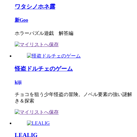
ワタシノホネ露
新Goo
ホラーパズル遊戯 解答編
怪盗ドルチェのゲーム
kiji
チョコを狙う少年怪盗の冒険。ノベル要素の強い謎解
き＆探索
LEALIG