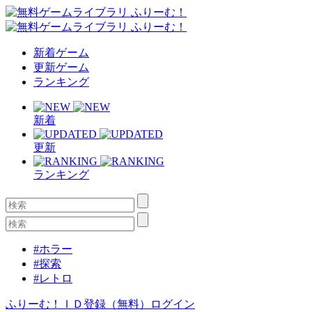
新着ゲーム
更新ゲーム
ランキング
新着
更新
ランキング
#ホラー
#探索
#レトロ
ふりーむ！ＩＤ登録（無料）
ログイン