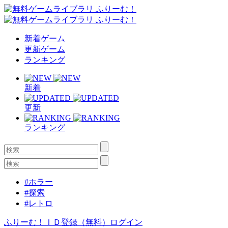
新着ゲーム
更新ゲーム
ランキング
新着
更新
ランキング
#ホラー
#探索
#レトロ
ふりーむ！ＩＤ登録（無料）
ログイン