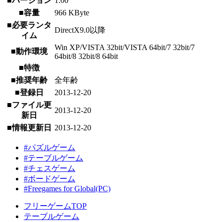
■バージョン
1.00
■容量
966 KByte
■必要ランタ
DirectX9.0以降
イム
Win XP/VISTA 32bit/VISTA 64bit/7 32bit/7
■動作環境
64bit/8 32bit/8 64bit
■特徴
■推奨年齢
全年齢
■登録日
2013-12-20
■ファイル更
2013-12-20
新日
■情報更新日
2013-12-20
#パズルゲーム
#テーブルゲーム
#チェスゲーム
#ボードゲーム
#Freegames for Global(PC)
フリーゲームTOP
テーブルゲーム