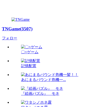
TNGame(3507)
フォロー
〇×ゲーム
記憶配置
あにまるバウンド危機一...
『絵画パズル』 モネ