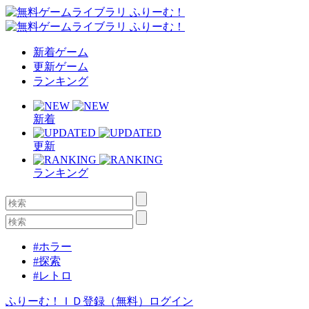
新着ゲーム
更新ゲーム
ランキング
新着
更新
ランキング
#ホラー
#探索
#レトロ
ふりーむ！ＩＤ登録（無料）
ログイン