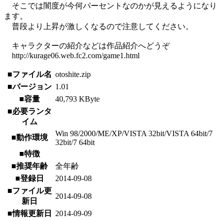
そこでは闇度が今何パーセントなのかが見えるようになり
ます。
普段より上昇が激しくなるので注意してください。
キャラクターの紹介などは作品紹介へどうぞ
http://kurage06.web.fc2.com/game1.html
■ファイル名
otoshite.zip
■バージョン
1.01
■容量
40,793 KByte
■必要ランタ
イム
Win 98/2000/ME/XP/VISTA 32bit/VISTA 64bit/7
■動作環境
32bit/7 64bit
■特徴
■推奨年齢
全年齢
■登録日
2014-09-08
■ファイル更
2014-09-08
新日
■情報更新日
2014-09-09