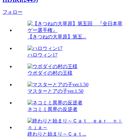
フォロー
【きつねの大草原】第五...
ハロウィン17
ウボダイの村の王様
マスターとアの子ver.1.50
ネコミミ異界の反逆者
終わりと始まり～Ｃａｔ...