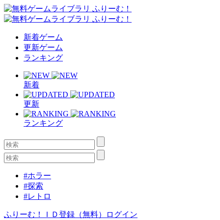
新着ゲーム
更新ゲーム
ランキング
新着
更新
ランキング
#ホラー
#探索
#レトロ
ふりーむ！ＩＤ登録（無料）
ログイン