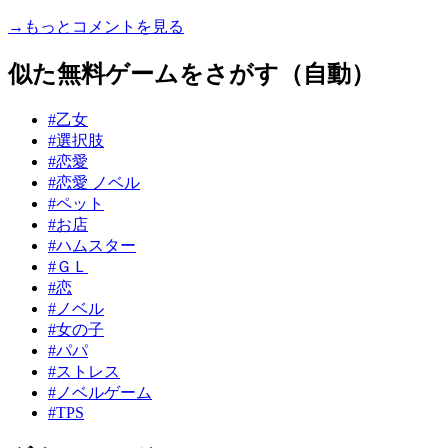
→もっとコメントを見る
似た無料ゲームをさがす（自動）
#乙女
#選択肢
#恋愛
#恋愛 ノベル
#ペット
#お店
#ハムスター
#ＧＬ
#恋
#ノベル
#女の子
#パパ
#ストレス
#ノベルゲーム
#TPS