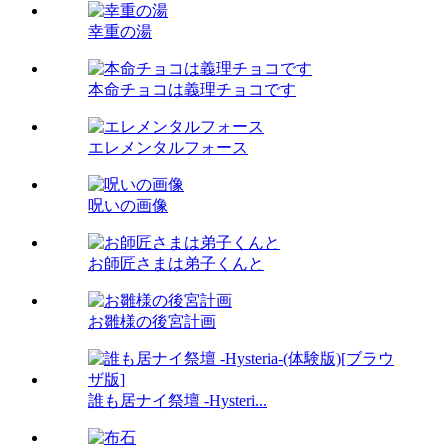
幸重の湯
本命チョコは義理チョコです
エレメンタルフォース
呪いの画像
お師匠さまは弟子くんと
お雛様の後宮計画
誰も居ナイ祭壇 -Hysteri...