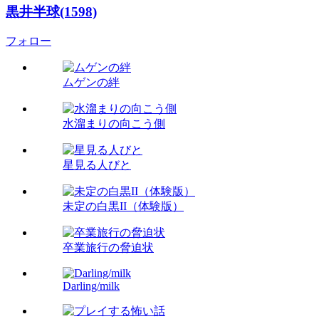
黒井半球(1598)
フォロー
ムゲンの絆
水溜まりの向こう側
星見る人びと
未定の白黒II（体験版）
卒業旅行の脅迫状
Darling/milk