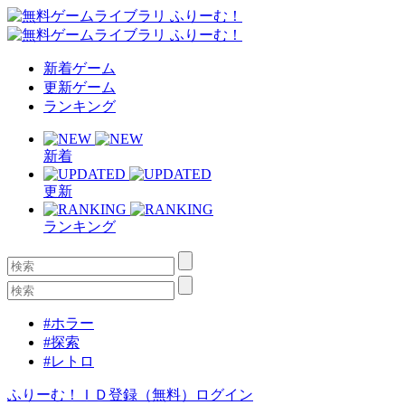
新着ゲーム
更新ゲーム
ランキング
新着
更新
ランキング
#ホラー
#探索
#レトロ
ふりーむ！ＩＤ登録（無料）
ログイン