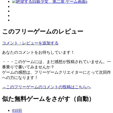
このフリーゲームのレビュー
コメント・レビューを追加する
あなたのコメントをお待ちしています！
・・・このゲームには、まだ感想が投稿されていません。一
番乗りで書いてみませんか？
ゲームの感想は、フリーゲームクリエイターにとって次回作
への力になります！
→このフリーゲームのコメントの投稿はこちらへ
似た無料ゲームをさがす（自動）
#10分