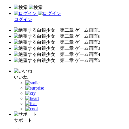
ログイン
いいね
サポート