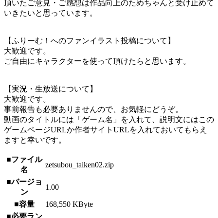
頂いたご意見・ご感想は作品向上のためちゃんと受け止めて
いきたいと思っています。
【ふりーむ！へのファンイラスト投稿について】
大歓迎です。
ご自由にキャラクターを使って頂けたらと思います。
【実況・生放送について】
大歓迎です。
事前報告も必要ありませんので、お気軽にどうぞ。
動画のタイトルには「ゲーム名」を入れて、説明文にはこの
ゲームページURLか作者サイトURLを入れておいてもらえ
ますと幸いです。
■ファイル
zetsubou_taiken02.zip
名
■バージョ
1.00
ン
■容量
168,550 KByte
■必要ラン