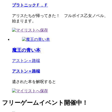
プラトニックＦ．Ｆ
アリスたちが帰ってきた！ フルボイス乙女ノベル、
始まります。
魔王の青い本
アストン＝路端
アストン＝路端
遺された本を解呪すると
フリーゲームイベント開催中！