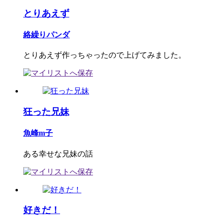
とりあえず
絡繰りパンダ
とりあえず作っちゃったので上げてみました。
狂った兄妹
魚峰m子
ある幸せな兄妹の話
好きだ！