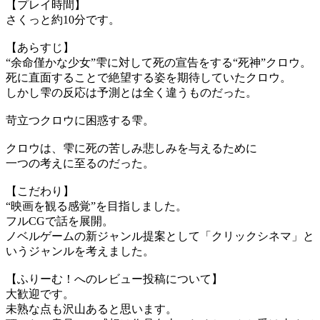
【プレイ時間】
さくっと約10分です。
【あらすじ】
“余命僅かな少女”雫に対して死の宣告をする“死神”クロウ。
死に直面することで絶望する姿を期待していたクロウ。
しかし雫の反応は予測とは全く違うものだった。
苛立つクロウに困惑する雫。
クロウは、雫に死の苦しみ悲しみを与えるために
一つの考えに至るのだった。
【こだわり】
“映画を観る感覚”を目指しました。
フルCGで話を展開。
ノベルゲームの新ジャンル提案として「クリックシネマ」と
いうジャンルを考えました。
【ふりーむ！へのレビュー投稿について】
大歓迎です。
未熟な点も沢山あると思います。