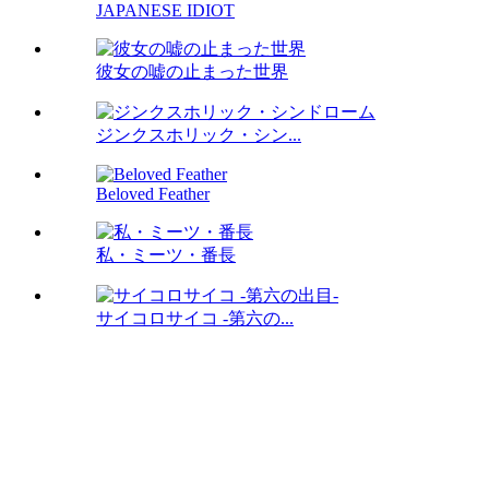
JAPANESE IDIOT
彼女の嘘の止まった世界
ジンクスホリック・シン...
Beloved Feather
私・ミーツ・番長
サイコロサイコ -第六の...