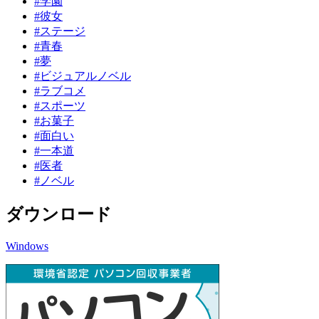
#学園
#彼女
#ステージ
#青春
#夢
#ビジュアルノベル
#ラブコメ
#スポーツ
#お菓子
#面白い
#一本道
#医者
#ノベル
ダウンロード
Windows