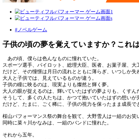
#ノベルゲーム
子供の頃の夢を覚えていますか？これ
あの頃、僕らは色んなものに憧れていた。
スポーツ選手、パイロット、総理大臣、医者、お菓子屋、大工、漫画家
だけど、その憧憬は月日の流れとともに薄らぎ、いつしか失
大人と子供では、見えているものが違う。
子供の瞳に映るのは、現実よりも燦然と輝く夢。
大人の眼が捉えるのは、輝いていたはずの夢よりも、くすん
そうして、多くの人たちは、かつて抱いていたはずの想いが
だけど、たまに、ごく稀に、子供の視力を保ったまま成長で
桜山パフォーマンス祭の舞台を観て、大野雪人は一組のお笑
同時に菜々川かなみは、一組のバンドに憧れた。
それから五年。