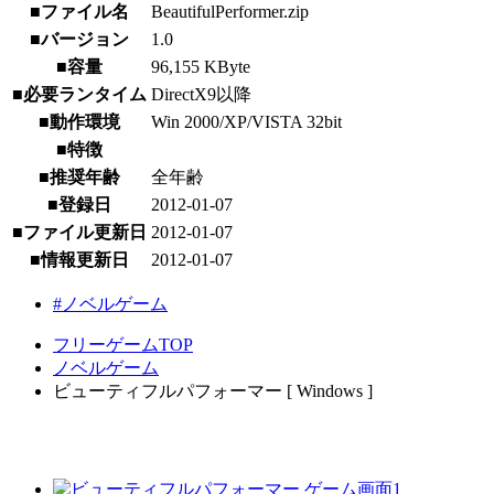
■ファイル名
BeautifulPerformer.zip
■バージョン
1.0
■容量
96,155 KByte
■必要ランタイム
DirectX9以降
■動作環境
Win 2000/XP/VISTA 32bit
■特徴
■推奨年齢
全年齢
■登録日
2012-01-07
■ファイル更新日
2012-01-07
■情報更新日
2012-01-07
#ノベルゲーム
フリーゲームTOP
ノベルゲーム
ビューティフルパフォーマー [ Windows ]