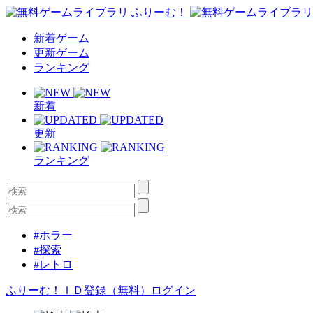
新着ゲーム
更新ゲーム
ランキング
新着
更新
ランキング
#ホラー
#探索
#レトロ
ふりーむ！ＩＤ登録（無料）
ログイン