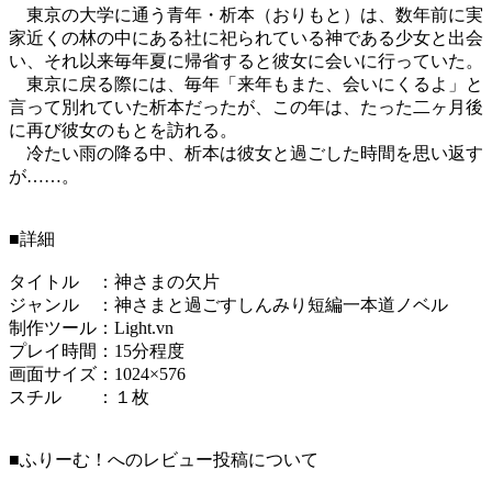
東京の大学に通う青年・析本（おりもと）は、数年前に実
家近くの林の中にある社に祀られている神である少女と出会
い、それ以来毎年夏に帰省すると彼女に会いに行っていた。
東京に戻る際には、毎年「来年もまた、会いにくるよ」と
言って別れていた析本だったが、この年は、たった二ヶ月後
に再び彼女のもとを訪れる。
冷たい雨の降る中、析本は彼女と過ごした時間を思い返す
が……。
■詳細
タイトル ：神さまの欠片
ジャンル ：神さまと過ごすしんみり短編一本道ノベル
制作ツール：Light.vn
プレイ時間：15分程度
画面サイズ：1024×576
スチル ：１枚
■ふりーむ！へのレビュー投稿について