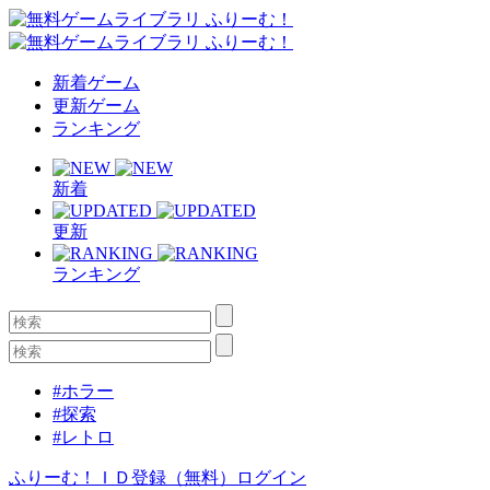
新着ゲーム
更新ゲーム
ランキング
新着
更新
ランキング
#ホラー
#探索
#レトロ
ふりーむ！ＩＤ登録（無料）
ログイン