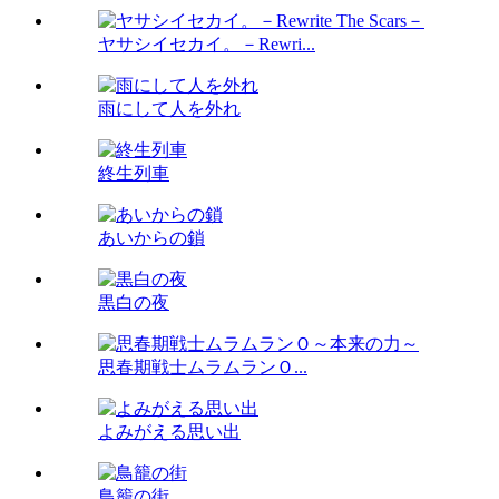
ヤサシイセカイ。－Rewri...
雨にして人を外れ
終生列車
あいからの鎖
黒白の夜
思春期戦士ムラムランＯ...
よみがえる思い出
鳥籠の街