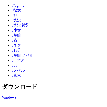
#Light.vn
#彼女
#神
#実況
#実況 歓迎
#少女
#短編
#猫
#ネタ
#15分
#短編 ノベル
#一本道
#5分
#ノベル
#東京
ダウンロード
Windows