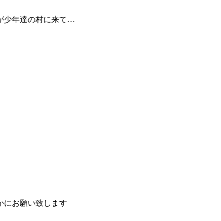
。
が少年達の村に来て…
かにお願い致します