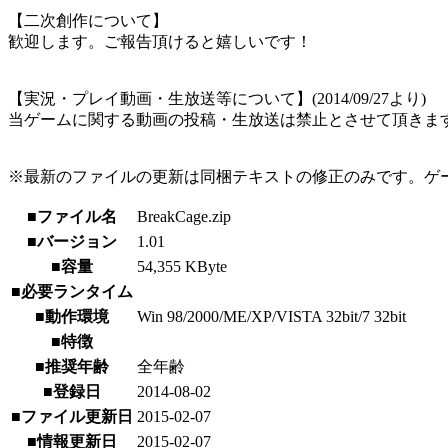
【二次創作について】
歓迎します。ご報告頂けると嬉しいです！
【実況・プレイ動画・生放送等について】(2014/09/27より)
当ゲームに関する動画の投稿・生放送は禁止とさせて頂きま
※最新のファイルの更新は同梱テキストの修正のみです。ゲ
■ファイル名
BreakCage.zip
■バージョン
1.01
■容量
54,355 KByte
■必要ランタイム
■動作環境
Win 98/2000/ME/XP/VISTA 32bit/7 32bit
■特徴
■推奨年齢
全年齢
■登録日
2014-08-02
■ファイル更新日
2015-02-07
■情報更新日
2015-02-07