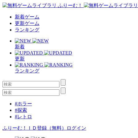
新着ゲーム
更新ゲーム
ランキング
新着
更新
ランキング
#ホラー
#探索
#レトロ
ふりーむ！ＩＤ登録（無料）
ログイン