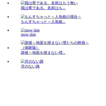
我は竜である。名前はも...
もんすちゃっと～人魚姫...
snow date
誰彼～地面を踏まない僕...
月のない路