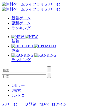
新着ゲーム
更新ゲーム
ランキング
新着
更新
ランキング
#ホラー
#探索
#レトロ
ふりーむ！ＩＤ登録（無料）
ログイン