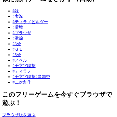
#妹
#実況
#ティラノビルダー
#環境
#ブラウザ
#掌編
#3分
#ＧＬ
#5分
#ノベル
#千文字喫茶
#ティラノ
#千文字喫茶2参加中
#二次創作
このフリーゲームを今すぐブラウザで
遊ぶ！
ブラウザ版を遊ぶ