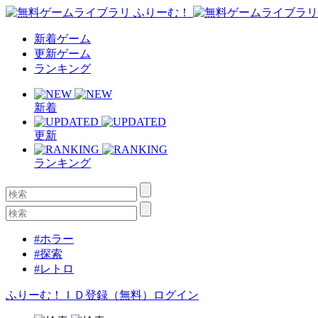
新着ゲーム
更新ゲーム
ランキング
新着
更新
ランキング
#ホラー
#探索
#レトロ
ふりーむ！ＩＤ登録（無料）
ログイン