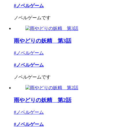
#ノベルゲーム
ノベルゲームです
雨やどりの妖精 第3話
#ノベルゲーム
#ノベルゲーム
ノベルゲームです
雨やどりの妖精 第2話
#ノベルゲーム
#ノベルゲーム