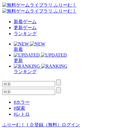
新着ゲーム
更新ゲーム
ランキング
新着
更新
ランキング
#ホラー
#探索
#レトロ
ふりーむ！ＩＤ登録（無料）
ログイン