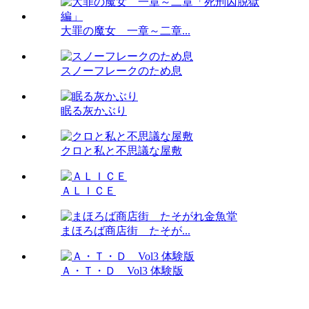
大罪の魔女 一章～二章...
スノーフレークのため息
眠る灰かぶり
クロと私と不思議な屋敷
ＡＬＩＣＥ
まほろば商店街 たそが...
Ａ・Ｔ・Ｄ Vol3 体験版