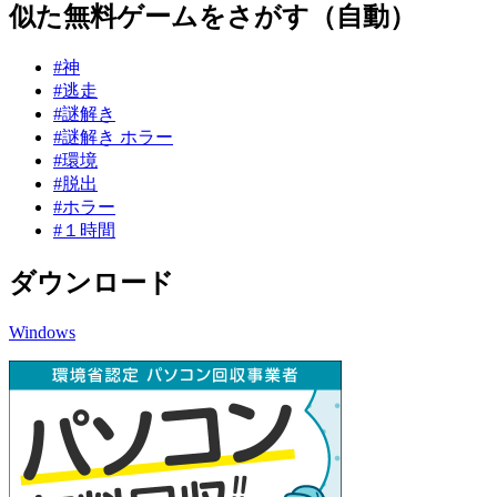
似た無料ゲームをさがす（自動）
#神
#逃走
#謎解き
#謎解き ホラー
#環境
#脱出
#ホラー
#１時間
ダウンロード
Windows