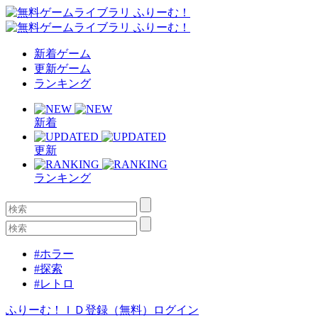
新着ゲーム
更新ゲーム
ランキング
新着
更新
ランキング
#ホラー
#探索
#レトロ
ふりーむ！ＩＤ登録（無料）
ログイン