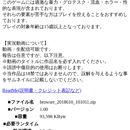
このゲームには過激な暴力・グロテスク・流血・ホラー・性
的な表現が含まれております。
それらの要素が苦手な方はプレイを控えることをおすすめし
ております。
プレイの対象年齢は15歳以上となっております。
【実況動画について】
動画・生配信可能です。
報告は任意ですが、以下注意。
※動画のタイトルに作品名を必ず入れてください。
※誹謗中傷目的の使用はお断りします。
※当作品は18禁ではありませんので、誤解を与えるような事
をサムネイルに記載しないでください。
ReadMe(説明書・クレジット表記など)
■ファイル名
browser_2018610_101011.zip
■バージョン
1.00
■容量
93,598 KByte
■必要ランタイム