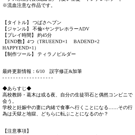
※流血注意な作品です。
【タイトル】 つばさヘブン
【ジャンル】 不倫×ヤンデレホラーADV
【プレイ時間】 約45分
【END数】4つ（TRUEEND×1 BADEND×2
HAPPYEND×1）
【制作ツール】 ティラノビルダー
最終更新情報：6/10 誤字修正&加筆
- - - - - - - - - - - - - - - - - - -
◆あらすじ◆
高校教師・葛木は或る夜、自分の生徒羽石と偶然コンビニで
会う。
学校と妊娠中の妻に内緒で食事へ行くことになる……その行
為は天獄と地獄、どちらに転ぶことになるのか？
【注意事項】