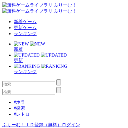
新着ゲーム
更新ゲーム
ランキング
新着
更新
ランキング
#ホラー
#探索
#レトロ
ふりーむ！ＩＤ登録（無料）
ログイン