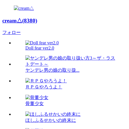
cream△(8380)
フォロー
Doll fear ver2.0
ヤンデレ男の娘の取り扱...
ＲＰＧやろうよ！
骨董少女
ほしふるせかいの終末に