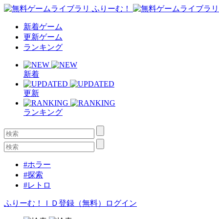
新着ゲーム
更新ゲーム
ランキング
新着
更新
ランキング
#ホラー
#探索
#レトロ
ふりーむ！ＩＤ登録（無料）
ログイン