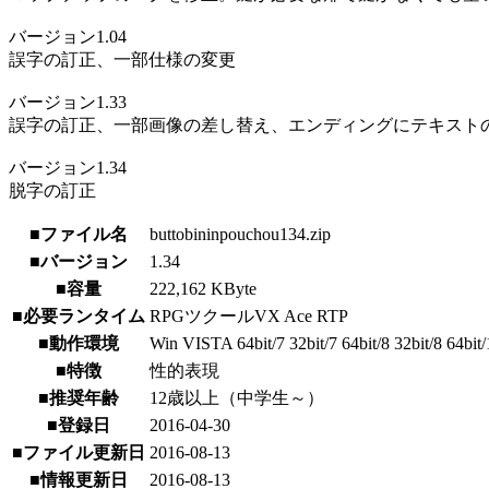
バージョン1.04
誤字の訂正、一部仕様の変更
バージョン1.33
誤字の訂正、一部画像の差し替え、エンディングにテキスト
バージョン1.34
脱字の訂正
■ファイル名
buttobininpouchou134.zip
■バージョン
1.34
■容量
222,162 KByte
■必要ランタイム
RPGツクールVX Ace RTP
■動作環境
Win VISTA 64bit/7 32bit/7 64bit/8 32bit/8 64bit/
■特徴
性的表現
■推奨年齢
12歳以上（中学生～）
■登録日
2016-04-30
■ファイル更新日
2016-08-13
■情報更新日
2016-08-13