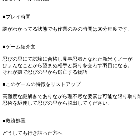
■プレイ時間
謎がわかってる状態でも作業のみの時間は30分程度です。
■ゲーム紹介文
忍びの里にて試験に合格し見事忍者となれた新米くノ一が
ひょんなことから望まぬ相手と契りを交わす羽目になる。
それが嫌で忍びの里から逃亡する物語
■このゲームの特徴をリストアップ
高難度な謎解きでありながら理不尽な要素は可能な限り取り
忍術を駆使して忍びの里から脱出してください。
■救済処置
どうしても行き詰った方へ