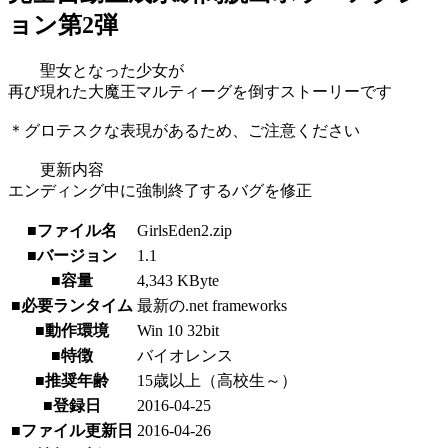
ョン第2弾
聖女となった少女が
再び現れた大魔王マルティーグを倒すストーリーです
＊グロテスクな表現があるため、ご注意ください
更新内容
エンディング中に強制終了するバグを修正
■ファイル名
GirlsEden2.zip
■バージョン
1.1
■容量
4,343 KByte
■必要ランタイム
最新の.net frameworks
■動作環境
Win 10 32bit
■特徴
バイオレンス
■推奨年齢
15歳以上（高校生～）
■登録日
2016-04-25
■ファイル更新日
2016-04-26