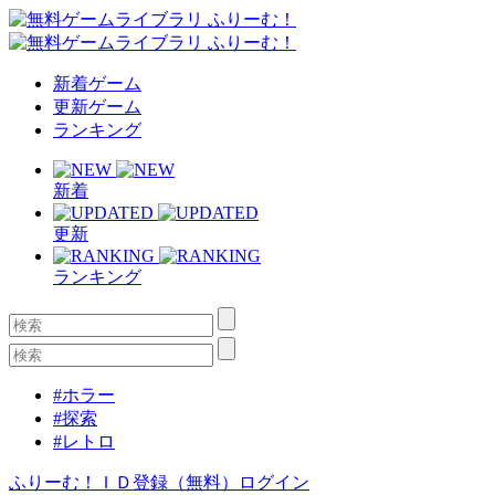
新着ゲーム
更新ゲーム
ランキング
新着
更新
ランキング
#ホラー
#探索
#レトロ
ふりーむ！ＩＤ登録（無料）
ログイン