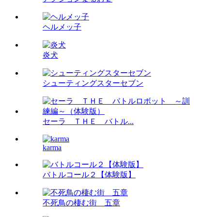
ヘルメッ子
炎犬
シューティングスターセブン
セーラ ＴＨＥ バトル...
karma
バトルコール２【体験版】
不死鳥の棲む街 五章