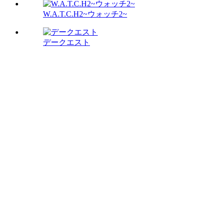
W.A.T.C.H2~ウォッチ2~
デークエスト