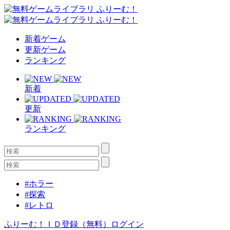
新着ゲーム
更新ゲーム
ランキング
新着
更新
ランキング
#ホラー
#探索
#レトロ
ふりーむ！ＩＤ登録（無料）
ログイン