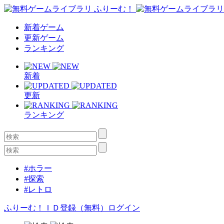
新着ゲーム
更新ゲーム
ランキング
新着
更新
ランキング
#ホラー
#探索
#レトロ
ふりーむ！ＩＤ登録（無料）
ログイン