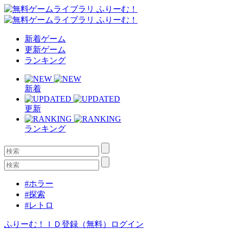
新着ゲーム
更新ゲーム
ランキング
新着
更新
ランキング
#ホラー
#探索
#レトロ
ふりーむ！ＩＤ登録（無料）
ログイン