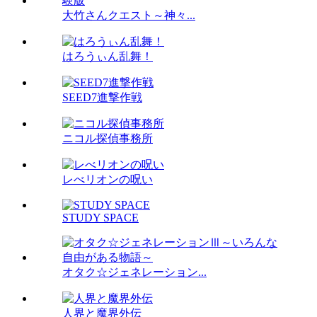
大竹さんクエスト～神々...
はろうぃん乱舞！
SEED7進撃作戦
ニコル探偵事務所
レべリオンの呪い
STUDY SPACE
オタク☆ジェネレーション...
人界と魔界外伝