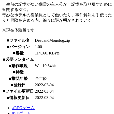
生前の記憶がない幽霊の主人公が、記憶を取り戻すために
奮闘するRPG。
奇妙なホテルの従業員として働いたり、事件解決を手伝った
りと冒険を進める内、徐々に謎が明かされていく。
※現在体験版です
■ファイル名
DeadandMonolog.zip
■バージョン
1.00
■容量
114,091 KByte
■必要ランタイム
■動作環境
Win 10 64bit
■特徴
■推奨年齢
全年齢
■登録日
2022-03-04
■ファイル更新日
2022-03-04
■情報更新日
2022-03-04
#RPGゲーム
#SFゲーム