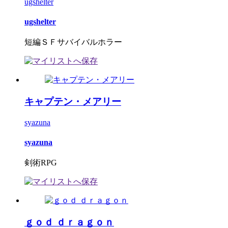
ugshelter
ugshelter
短編ＳＦサバイバルホラー
キャプテン・メアリー
syazuna
syazuna
剣術RPG
ｇｏｄ ｄｒａｇｏｎ