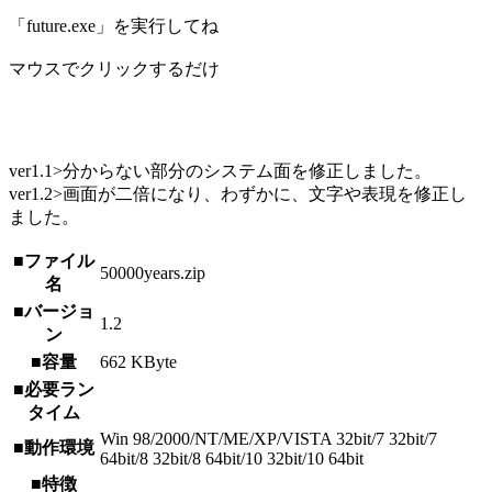
「future.exe」を実行してね
マウスでクリックするだけ
ver1.1>分からない部分のシステム面を修正しました。
ver1.2>画面が二倍になり、わずかに、文字や表現を修正し
ました。
■ファイル
50000years.zip
名
■バージョ
1.2
ン
■容量
662 KByte
■必要ラン
タイム
Win 98/2000/NT/ME/XP/VISTA 32bit/7 32bit/7
■動作環境
64bit/8 32bit/8 64bit/10 32bit/10 64bit
■特徴