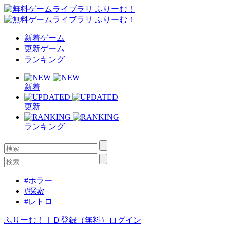
新着ゲーム
更新ゲーム
ランキング
新着
更新
ランキング
#ホラー
#探索
#レトロ
ふりーむ！ＩＤ登録（無料）
ログイン