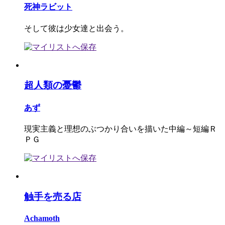
死神ラビット
そして彼は少女達と出会う。
超人類の憂鬱
あず
現実主義と理想のぶつかり合いを描いた中編～短編Ｒ
ＰＧ
触手を売る店
Achamoth