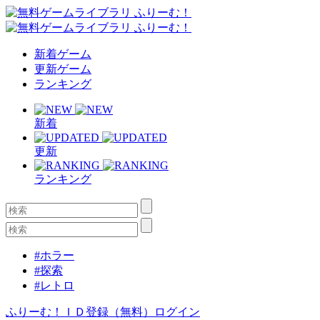
新着ゲーム
更新ゲーム
ランキング
新着
更新
ランキング
#ホラー
#探索
#レトロ
ふりーむ！ＩＤ登録（無料）
ログイン