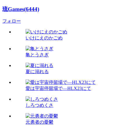
琉Games(6444)
フォロー
いけにえのかごめ
亀とうさぎ
夏に溺れる
愛は宇宙停留場で―HLX23にて
しろつめくさ
元勇者の憂鬱