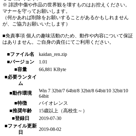
※ 誹謗中傷や作品の世界観を壊すものはお控えください。
マナーを守ってお願いします。
（何かあれば削除をお願いすることがあるかもしれません
が、ご協力お願いいたします）
■免責事項 個人の趣味活動のため、動作や内容について保証
はありません。ご自身の責任にてご利用ください。
■ファイル名
kaidan_ren.zip
■バージョン
1.01
■容量
66,881 KByte
■必要ランタイ
ム
Win 7 32bit/7 64bit/8 32bit/8 64bit/10 32bit/10
■動作環境
64bit
■特徴
バイオレンス
■推奨年齢
15歳以上（高校生～）
■登録日
2019-07-30
■ファイル更新
2019-08-02
日