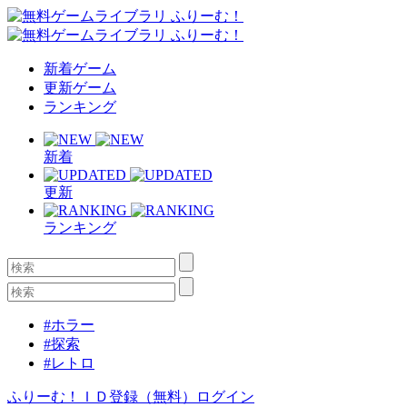
新着ゲーム
更新ゲーム
ランキング
新着
更新
ランキング
#ホラー
#探索
#レトロ
ふりーむ！ＩＤ登録（無料）
ログイン