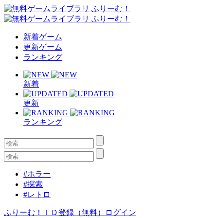
新着ゲーム
更新ゲーム
ランキング
新着
更新
ランキング
#ホラー
#探索
#レトロ
ふりーむ！ＩＤ登録（無料）
ログイン