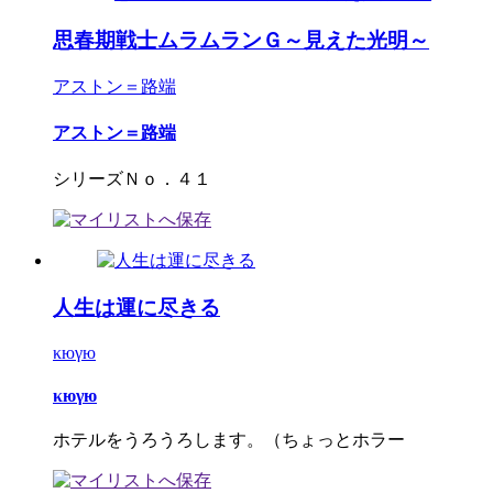
思春期戦士ムラムランＧ～見えた光明～
アストン＝路端
アストン＝路端
シリーズＮｏ．４１
人生は運に尽きる
κюγю
κюγю
ホテルをうろうろします。（ちょっとホラー