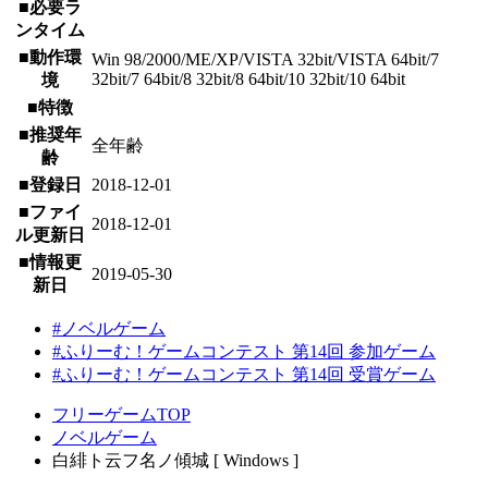
■必要ラ
ンタイム
■動作環
Win 98/2000/ME/XP/VISTA 32bit/VISTA 64bit/7
32bit/7 64bit/8 32bit/8 64bit/10 32bit/10 64bit
境
■特徴
■推奨年
全年齢
齢
■登録日
2018-12-01
■ファイ
2018-12-01
ル更新日
■情報更
2019-05-30
新日
#ノベルゲーム
#ふりーむ！ゲームコンテスト 第14回 参加ゲーム
#ふりーむ！ゲームコンテスト 第14回 受賞ゲーム
フリーゲームTOP
ノベルゲーム
白緋ト云フ名ノ傾城 [ Windows ]