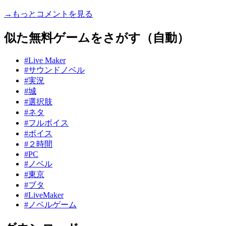
→もっとコメントを見る
似た無料ゲームをさがす（自動）
#Live Maker
#サウンドノベル
#実況
#城
#選択肢
#ネタ
#フルボイス
#ボイス
#２時間
#PC
#ノベル
#東京
#ブタ
#LiveMaker
#ノベルゲーム