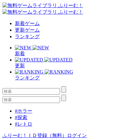
新着ゲーム
更新ゲーム
ランキング
新着
更新
ランキング
#ホラー
#探索
#レトロ
ふりーむ！ＩＤ登録（無料）
ログイン