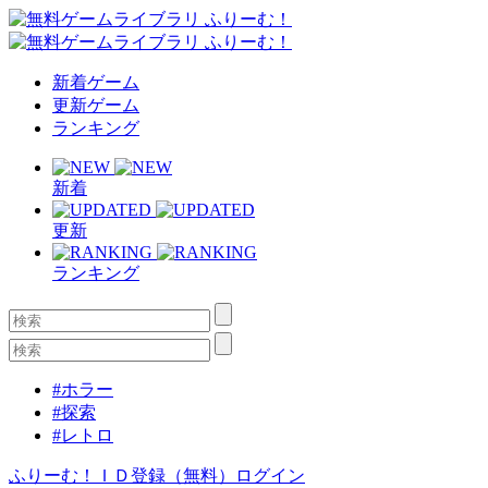
新着ゲーム
更新ゲーム
ランキング
新着
更新
ランキング
#ホラー
#探索
#レトロ
ふりーむ！ＩＤ登録（無料）
ログイン