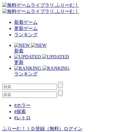
新着ゲーム
更新ゲーム
ランキング
新着
更新
ランキング
#ホラー
#探索
#レトロ
ふりーむ！ＩＤ登録（無料）
ログイン