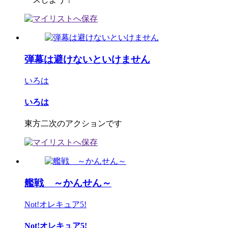
弾幕は避けないといけません
いろは
いろは
東方二次のアクションです
艦戦 ～かんせん～
Not!オレキュア5!
Not!オレキュア5!