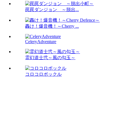
罠罠ダンジョン ～脱出...
轟け！爆音機！～Cherry ...
CeleryAdventure
霊幻道士弐～風の勾玉～
コロコロボックル