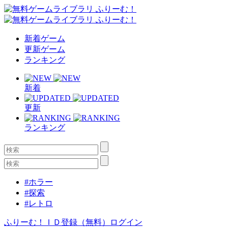
新着ゲーム
更新ゲーム
ランキング
新着
更新
ランキング
#ホラー
#探索
#レトロ
ふりーむ！ＩＤ登録（無料）
ログイン