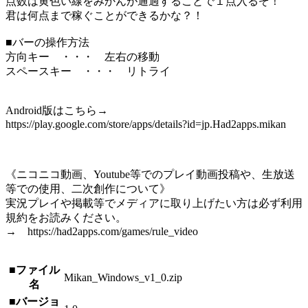
点数は黄色い線をみかんが通過することで１点入るぞ！
君は何点まで稼ぐことができるかな？！
■バーの操作方法
方向キー ・・・ 左右の移動
スペースキー ・・・ リトライ
Android版はこちら→
https://play.google.com/store/apps/details?id=jp.Had2apps.mikan
《ニコニコ動画、Youtube等でのプレイ動画投稿や、生放送
等での使用、二次創作について》
実況プレイや掲載等でメディアに取り上げたい方は必ず利用
規約をお読みください。
→ https://had2apps.com/games/rule_video
■ファイル
Mikan_Windows_v1_0.zip
名
■バージョ