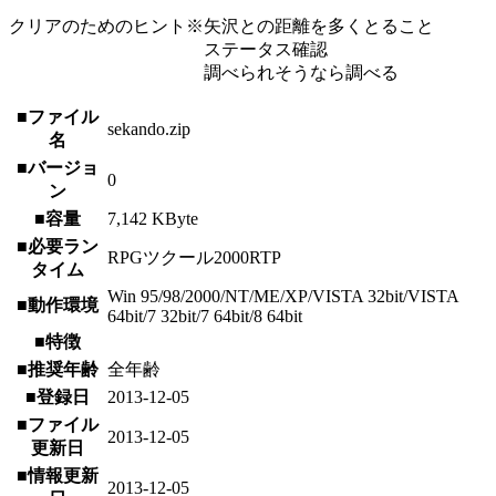
クリアのためのヒント※矢沢との距離を多くとること
ステータス確認
調べられそうなら調べる
■ファイル
sekando.zip
名
■バージョ
0
ン
■容量
7,142 KByte
■必要ラン
RPGツクール2000RTP
タイム
Win 95/98/2000/NT/ME/XP/VISTA 32bit/VISTA
■動作環境
64bit/7 32bit/7 64bit/8 64bit
■特徴
■推奨年齢
全年齢
■登録日
2013-12-05
■ファイル
2013-12-05
更新日
■情報更新
2013-12-05