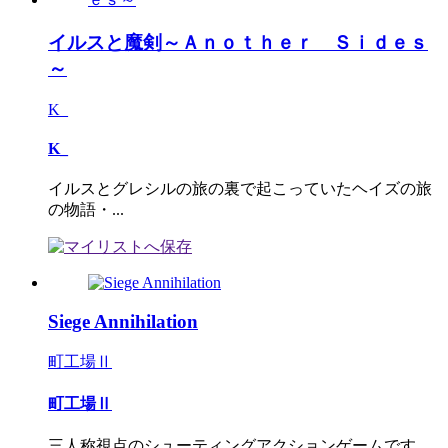
イルスと魔剣～Ａｎｏｔｈｅｒ Ｓｉｄｅｓ
～
K_
K_
イルスとグレシルの旅の裏で起こっていたヘイズの旅
の物語・...
Siege Annihilation
町工場Ⅱ
町工場Ⅱ
三人称視点のシューティングアクションゲームです