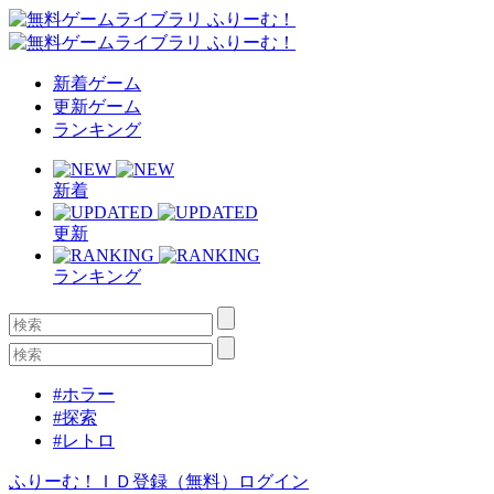
新着ゲーム
更新ゲーム
ランキング
新着
更新
ランキング
#ホラー
#探索
#レトロ
ふりーむ！ＩＤ登録（無料）
ログイン