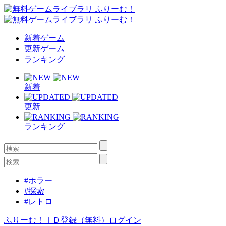
新着ゲーム
更新ゲーム
ランキング
新着
更新
ランキング
#ホラー
#探索
#レトロ
ふりーむ！ＩＤ登録（無料）
ログイン