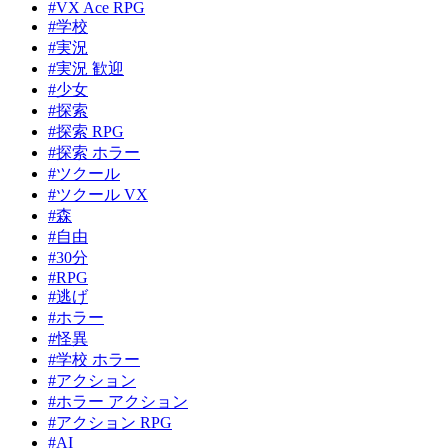
#VX Ace RPG
#学校
#実況
#実況 歓迎
#少女
#探索
#探索 RPG
#探索 ホラー
#ツクール
#ツクール VX
#森
#自由
#30分
#RPG
#逃げ
#ホラー
#怪異
#学校 ホラー
#アクション
#ホラー アクション
#アクション RPG
#AI