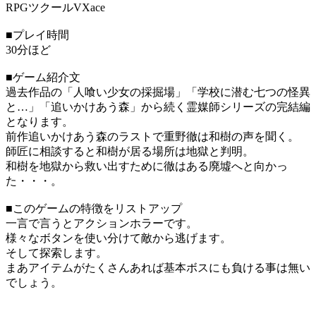
RPGツクールVXace
■プレイ時間
30分ほど
■ゲーム紹介文
過去作品の「人喰い少女の採掘場」「学校に潜む七つの怪異
と…」「追いかけあう森」から続く霊媒師シリーズの完結編
となります。
前作追いかけあう森のラストで重野徹は和樹の声を聞く。
師匠に相談すると和樹が居る場所は地獄と判明。
和樹を地獄から救い出すために徹はある廃墟へと向かっ
た・・・。
■このゲームの特徴をリストアップ
一言で言うとアクションホラーです。
様々なボタンを使い分けて敵から逃げます。
そして探索します。
まあアイテムがたくさんあれば基本ボスにも負ける事は無い
でしょう。