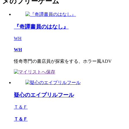
メのフリーゲーム
『奇譚書員のはなし』
WH
WH
怪奇専門の書店員が探索をする、ホラー風ADV
疑心のエイプリルフール
Ｔ＆Ｆ
Ｔ＆Ｆ