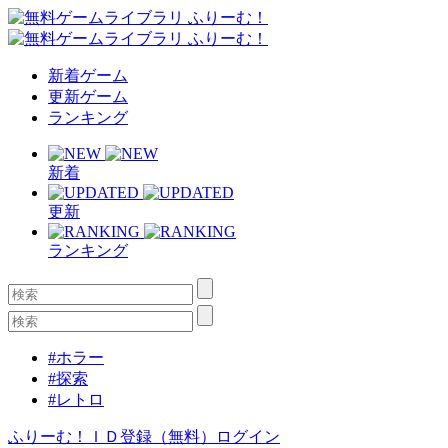
新着ゲーム
更新ゲーム
ランキング
新着
更新
ランキング
#ホラー
#探索
#レトロ
ふりーむ！ＩＤ登録（無料）
ログイン