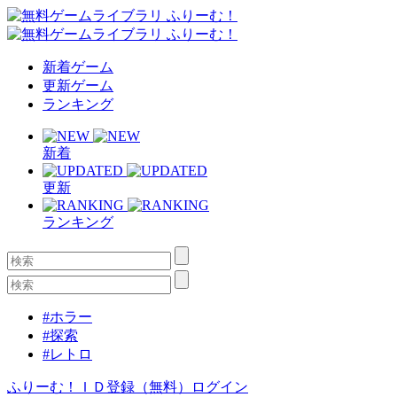
新着ゲーム
更新ゲーム
ランキング
新着
更新
ランキング
#ホラー
#探索
#レトロ
ふりーむ！ＩＤ登録（無料）
ログイン