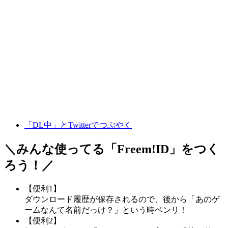
「DL中」とTwitterでつぶやく
＼みんな使ってる「
Freem!ID
」をつく
ろう！／
【便利1】
ダウンロード履歴が保存されるので、後から「あのゲ
ームなんて名前だっけ？」という時ベンリ！
【便利2】