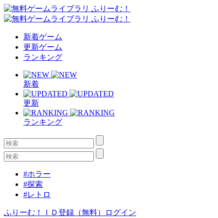
新着ゲーム
更新ゲーム
ランキング
新着
更新
ランキング
#ホラー
#探索
#レトロ
ふりーむ！ＩＤ登録（無料）
ログイン