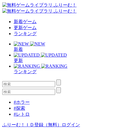
新着ゲーム
更新ゲーム
ランキング
新着
更新
ランキング
#ホラー
#探索
#レトロ
ふりーむ！ＩＤ登録（無料）
ログイン