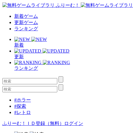
新着ゲーム
更新ゲーム
ランキング
新着
更新
ランキング
#ホラー
#探索
#レトロ
ふりーむ！ＩＤ登録（無料）
ログイン