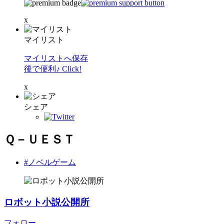
x
マイリスト
マイリストへ保存
後で便利♪ Click!
x
シェア
Ｑ－ＵＥＳＴ
#ノベルゲーム
ロボット小説公開所
フォロー