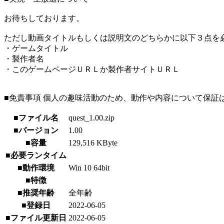
お待ちしております。
ただし動画タイトルもしくは説明文のどちらかに以下３点を
・ゲームタイトル
・製作者名
・このゲームページＵＲＬか製作者サイトＵＲＬ
■免責事項 個人の趣味活動のため、動作や内容について保証
■ファイル名
quest_1.00.zip
■バージョン
1.00
■容量
129,516 KByte
■必要ランタイム
■動作環境
Win 10 64bit
■特徴
■推奨年齢
全年齢
■登録日
2022-06-05
■ファイル更新日
2022-06-05