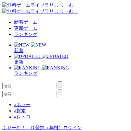
新着ゲーム
更新ゲーム
ランキング
新着
更新
ランキング
#ホラー
#探索
#レトロ
ふりーむ！ＩＤ登録（無料）
ログイン