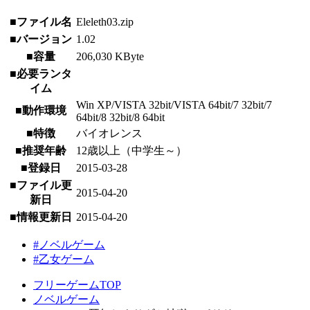
■ファイル名
Eleleth03.zip
■バージョン
1.02
■容量
206,030 KByte
■必要ランタ
イム
Win XP/VISTA 32bit/VISTA 64bit/7 32bit/7
■動作環境
64bit/8 32bit/8 64bit
■特徴
バイオレンス
■推奨年齢
12歳以上（中学生～）
■登録日
2015-03-28
■ファイル更
2015-04-20
新日
■情報更新日
2015-04-20
#ノベルゲーム
#乙女ゲーム
フリーゲームTOP
ノベルゲーム