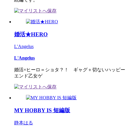
婚活★HERO
L'Angelus
L'Angelus
婚活×ヒーロ＝ショタ？！ ギャグ＋切ないハッピー
エンド乙女ゲ
MY HOBBY IS 短編版
静本はる