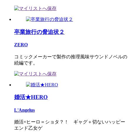
卒業旅行の脅迫状２
ZERO
コミックメーカーで製作の推理風味サウンドノベルの
続編です。
婚活★HERO
L'Angelus
婚活×ヒーロ＝ショタ？！ ギャグ＋切ないハッピー
エンド乙女ゲ