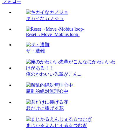
フォロー
キカイなカノジョ
Reset→Move -Mobius loop-
ザ・遭難
俺のかわいい先輩がこん...
腐乱的絶対無理心中
君だけに捧げる花
まじかるえんじぇる☆つむぎ