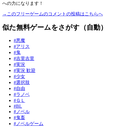
への力になります！
→このフリーゲームのコメントの投稿はこちらへ
似た無料ゲームをさがす（自動）
#悪魔
#アリス
#鬼
#吉里吉里
#実況
#実況 歓迎
#少女
#選択肢
#自由
#ラノベ
#ＧＬ
#BL
#ノベル
#鬼畜
#ノベルゲーム