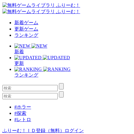
新着ゲーム
更新ゲーム
ランキング
新着
更新
ランキング
#ホラー
#探索
#レトロ
ふりーむ！ＩＤ登録（無料）
ログイン