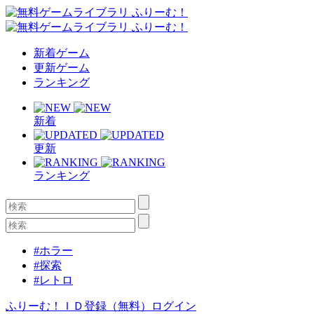
新着ゲーム
更新ゲーム
ランキング
新着
更新
ランキング
#ホラー
#探索
#レトロ
ふりーむ！ＩＤ登録（無料）
ログイン