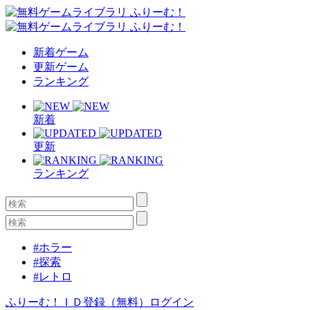
新着ゲーム
更新ゲーム
ランキング
新着
更新
ランキング
#ホラー
#探索
#レトロ
ふりーむ！ＩＤ登録（無料）
ログイン