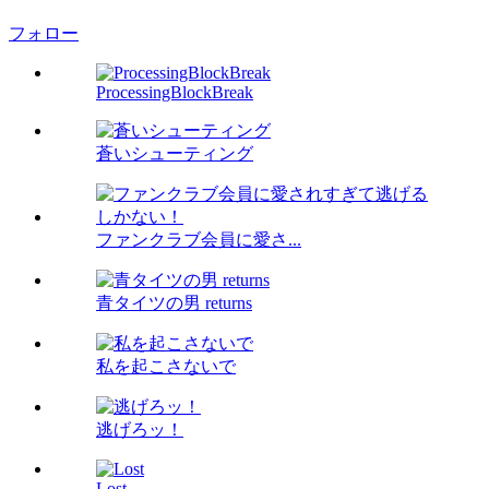
フォロー
ProcessingBlockBreak
蒼いシューティング
ファンクラブ会員に愛さ...
青タイツの男 returns
私を起こさないで
逃げろッ！
Lost