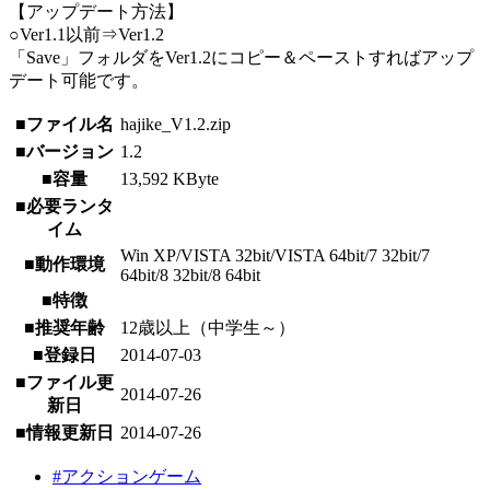
【アップデート方法】
○Ver1.1以前⇒Ver1.2
「Save」フォルダをVer1.2にコピー＆ペーストすればアップ
デート可能です。
■ファイル名
hajike_V1.2.zip
■バージョン
1.2
■容量
13,592 KByte
■必要ランタ
イム
Win XP/VISTA 32bit/VISTA 64bit/7 32bit/7
■動作環境
64bit/8 32bit/8 64bit
■特徴
■推奨年齢
12歳以上（中学生～）
■登録日
2014-07-03
■ファイル更
2014-07-26
新日
■情報更新日
2014-07-26
#アクションゲーム