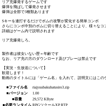
リア充爆発するゲームです
爆弾を飛ばして爆発させます
爆弾は全部で3種類あります
Sキーを連打するだけでボムの攻撃が変化する簡単コンボ
さらにコンボ中別のボムに切り替えることにより、様々なコ
詳細はゲーム内で説明されます
リア充爆発しろ。
製作者は彼女いない歴＝年齢です
なお、リア充の方のダウンロード及びプレーは禁止です
【実況・生放送について】
歓迎します！
動画のタイトルには「ゲーム名」を入れて、説明文にはこのゲ
■ファイル名
riajyuubakuhatusiro3.zip
■バージョン
1.00
■容量
29,572 KByte
■必要ランタイム
RPGツクールXP RTP