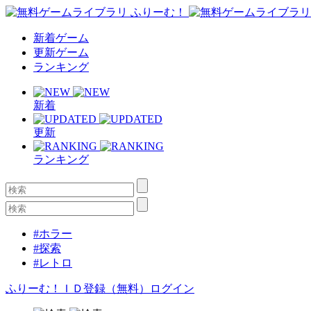
新着ゲーム
更新ゲーム
ランキング
新着
更新
ランキング
#ホラー
#探索
#レトロ
ふりーむ！ＩＤ登録（無料）
ログイン