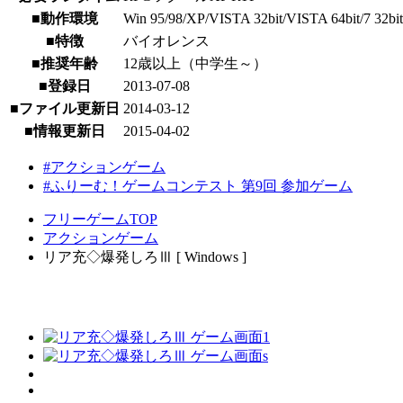
■動作環境
Win 95/98/XP/VISTA 32bit/VISTA 64bit/7 32bit/7
■特徴
バイオレンス
■推奨年齢
12歳以上（中学生～）
■登録日
2013-07-08
■ファイル更新日
2014-03-12
■情報更新日
2015-04-02
#アクションゲーム
#ふりーむ！ゲームコンテスト 第9回 参加ゲーム
フリーゲームTOP
アクションゲーム
リア充◇爆発しろⅢ [ Windows ]