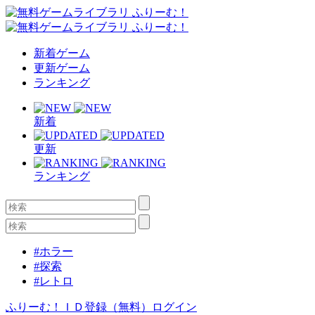
新着ゲーム
更新ゲーム
ランキング
新着
更新
ランキング
#ホラー
#探索
#レトロ
ふりーむ！ＩＤ登録（無料）
ログイン