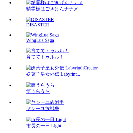
精霊様はごきげんナナメ
DISASTER
WingLua Saga
育ててトゥルル！
妖菓子皇女外伝 Labyrint...
筒うらうら
ヤシーユ族戦争
市長の一日 Light