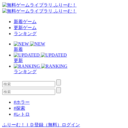
新着ゲーム
更新ゲーム
ランキング
新着
更新
ランキング
#ホラー
#探索
#レトロ
ふりーむ！ＩＤ登録（無料）
ログイン